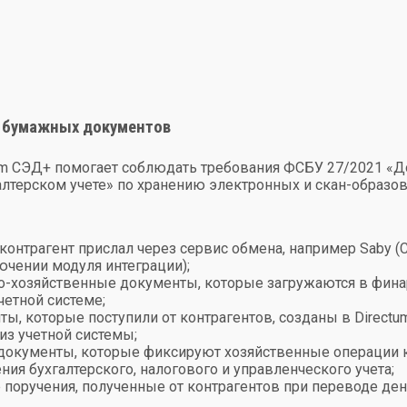
и бумажных документов
um СЭД+ помогает соблюдать требования ФСБУ 27/2021 «
алтерском учете» по хранению электронных и скан-образо
контрагент прислал через сервис обмена, например Saby 
лючении
модуля интеграции
);
-хозяйственные документы, которые загружаются в фина
четной системе;
ы, которые поступили от контрагентов, созданы в Directu
из учетной системы;
документы, которые фиксируют хозяйственные операции 
ия бухгалтерского, налогового и управленческого учета;
поручения, полученные от контрагентов при переводе де