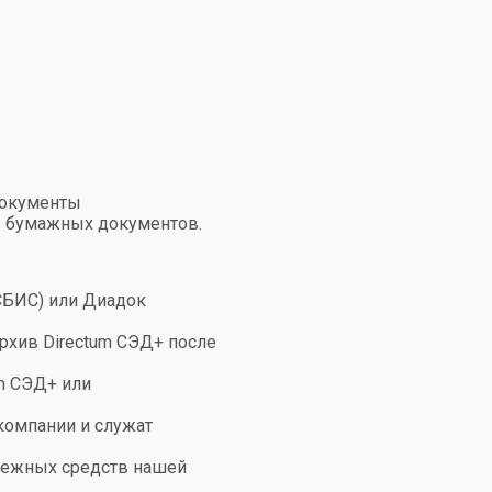
Документы
в бумажных документов.
(СБИС) или Диадок
рхив Directum СЭД+ после
m СЭД+ или
компании и служат
нежных средств нашей