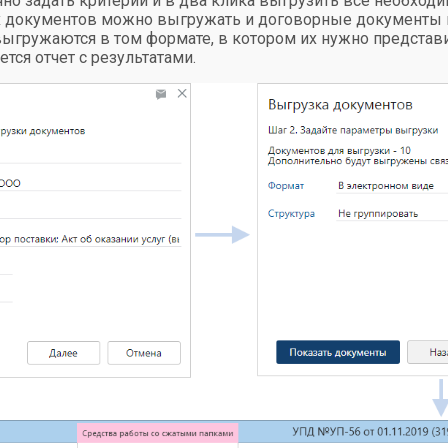
очно задать критерии и в два клика выгрузить все необхо
 документов можно выгружать и договорные документы 
ыгружаются в том формате, в котором их нужно представи
тся отчет с результатами.