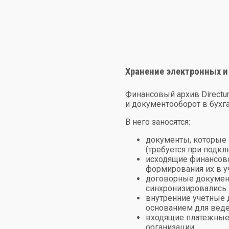
Хранение электронных 
Финансовый архив Direct
и документооборот в бухг
В него заносятся:
документы, которые 
(требуется при подк
исходящие финансово
формирования их в у
договорные документ
синхронизировались 
внутренние учетные 
основанием для веден
входящие платежные 
организации;